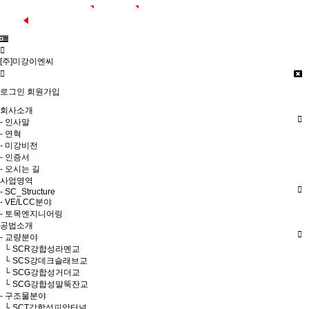
[주]미강이엔씨
로그인
회원가입
회사소개
- 인사말
- 연혁
- 미강비전
- 인증서
- 오시는 길
사업영역
- SC_Structure
- VE/LCC분야
- 토목엔지니어링
공법소개
- 교량분야
└ SCR강합성라멘교
└ SCS강데크슬래브교
└ SCG강합성거더교
└ SCG강합성말뚝잔교
- 구조물분야
└ SCT강합성피암터널