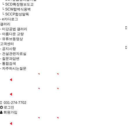
└ SCD확장형보도교
└ SCW합벽식옹벽
└ SCCP합성말뚝
- e카다로그
갤러리
- 미강공법 갤러리
- 아름다운 교량
- 유튜브동영상
고객센터
- 공지사항
- 건설관련자료실
- 질문과답변
- 통합검색
- 자주하시는질문
031-274-7702
로그인
회원가입