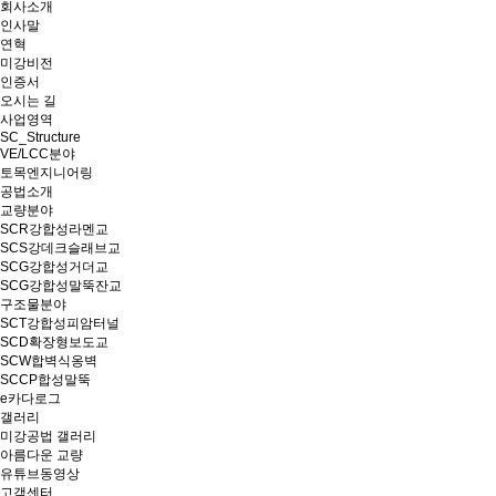
회사소개
인사말
연혁
미강비전
인증서
오시는 길
사업영역
SC_Structure
VE/LCC분야
토목엔지니어링
공법소개
교량분야
SCR강합성라멘교
SCS강데크슬래브교
SCG강합성거더교
SCG강합성말뚝잔교
구조물분야
SCT강합성피암터널
SCD확장형보도교
SCW합벽식옹벽
SCCP합성말뚝
e카다로그
갤러리
미강공법 갤러리
아름다운 교량
유튜브동영상
고객센터